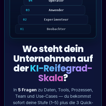
04
Operator
03
Anwender
02
Experimenteur
01
Beobachter
Wo steht dein
Unternehmen auf
der
KI-Reifegrad-
Skala
?
In
5 Fragen
zu Daten, Tools, Prozessen,
Team und Use-Cases — du bekommst
sofort deine Stufe (1–5) plus die 3 Quick-