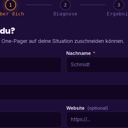
1
2
3
ber dich
Diagnose
Ergebn
 du?
 One-Pager auf deine Situation zuschneiden können.
Nachname
*
Website
(optional)