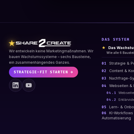
DAS SYSTEM
★
★
Das Wachst
Wir entwickeln keine Marketingmaßnahmen. Wir
Wie alle 6 Baust
bauen Wachstumssysteme – sechs Bausteine,
ein zusammenhängendes Ganzes.
Strategie & P
01
Content & Ko
02
STRATEGIE-FIT STARTEN →
Nachfrage-S
03
Webseiten & 
04
Webseite
04.1
Erklärvid
04.2
Lern- & Onbo
05
KI-Workflows
06
Automatisierung