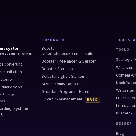
LÖSUNGEN
TOOLS &
umssystem
Booster
TOOLS
Unternehmenskommunikation
eine zusammenwirken
Strategie-
Booster Freelancer & Berater
ositionierung
Wachstum
Booster Start-Up
mmunikation
Content-C
Selbständigkeit Starten
ysteme
Nachfrage
Sustainability Booster
Erklärvideos
Webseiten
Gründer-Programm Hamm
n Design
Erklärvid
LinkedIn-Management
BALD
eos
Lernsyste
arding-Systeme
KI-Check
 &
WISSEN
Blog