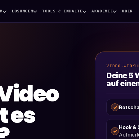
EM
LÖSUNGEN
TOOLS & INHALTE
AKADEMIE
ÜBER
VIDEO-WIRKU
Deine 5 
 Video
auf einen
t es
✓
Botscha
?
Hook & 
✓
Aufmerk