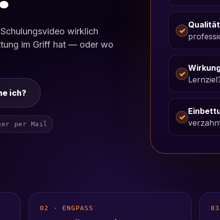
Qualität
✓
 Schulungsvideo wirklich
professi
ttung im Griff hat — oder wo
Wirkung
✓
Lernziel
e ich?
Einbett
✓
verzahn
ger per Mail
02 · ENGPASS
03