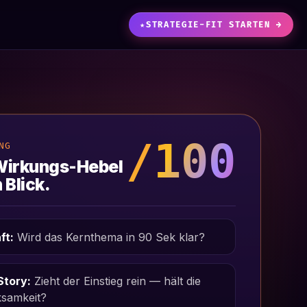
★
STRATEGIE-FIT STARTEN →
/100
NG
Wirkungs-Hebel
 Blick.
ft:
Wird das Kernthema in 90 Sek klar?
Story:
Zieht der Einstieg rein — hält die
samkeit?