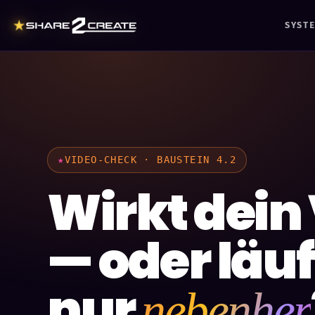
★
SYST
VIDEO-CHECK · BAUSTEIN 4.2
Wirkt dein
— oder läuf
nur
nebenher