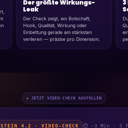
Der größte Wirkungs-
3
Leak
S
rt,
em
Der Check zeigt, wo Botschaft,
Du
on
Hook, Qualität, Wirkung oder
Qu
Einbettung gerade am stärksten
ei
verlieren — präzise pro Dimension.
pe
★ JETZT VIDEO-CHECK AUSFÜLLEN
USTEIN 4.2 · VIDEO-CHECK
⏱ ~3 Min · 5 