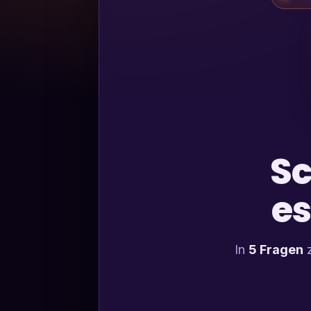
Sc
es
In
5 Fragen
z