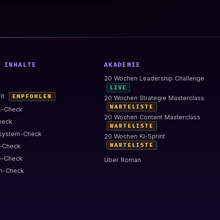
 INHALTE
AKADEMIE
20 Wochen Leadership Challenge
LIVE
Fit
EMPFOHLEN
20 Wochen Strategie Masterclass
WARTELISTE
s-Check
20 Wochen Content Masterclass
heck
WARTELISTE
system-Check
20 Wochen KI-Sprint
WARTELISTE
-Check
eo-Check
Über Roman
m-Check