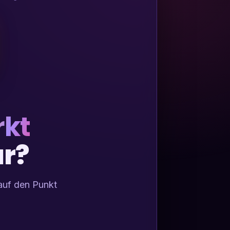
rkt
ur?
auf den Punkt