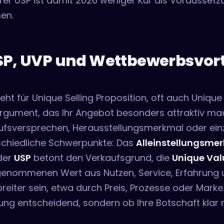
arer USP ist damit 2026 weniger Kür als Vorausset
en.
P, UVP und Wettbewerbsvorte
eht für Unique Selling Proposition, oft auch Unique
Argument, das Ihr Angebot besonders attraktiv ma
ufsversprechen, Herausstellungsmerkmal oder einzi
schiedliche Schwerpunkte: Das
Alleinstellungsme
 der
USP
betont den Verkaufsgrund, die
Unique Val
enommenen Wert aus Nutzen, Service, Erfahrung 
reiter sein, etwa durch Preis, Prozesse oder Marke.
ung entscheidend, sondern ob Ihre Botschaft klar 