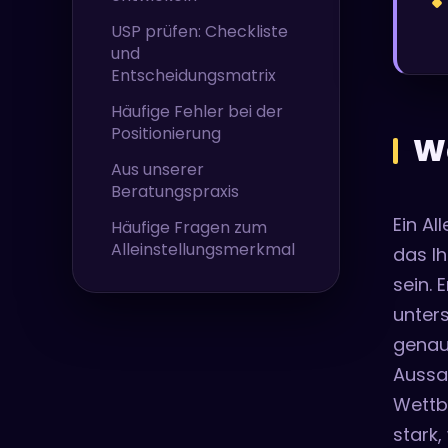
USP prüfen: Checkliste
und
Entscheidungsmatrix
Häufige Fehler bei der
Positionierung
Wa
Aus unserer
Beratungspraxis
Ein Al
Häufige Fragen zum
Alleinstellungsmerkmal
das Ih
sein. 
unters
genau 
Aussag
Wettbe
stark,