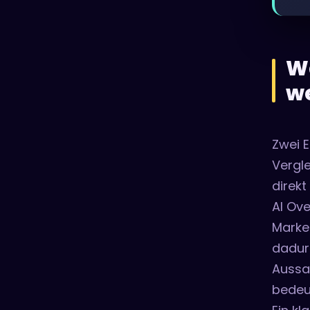
Wa
w
Zwei 
Vergle
direkt
AI Ove
Marke
dadur
Aussa
bedeu